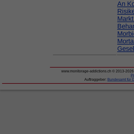
An K
Risik
Markt
Behan
Morbi
Mortal
Gesel
www.monitorage-addictions.ch © 2013-202
P
Auftraggeber:
Bundesamt für 