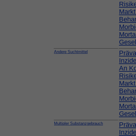
Risik
Markt
Behan
Morbi
Mortal
Gesel
Andere Suchtmittel
Präva
Inzid
An K
Risik
Markt
Behan
Morbi
Mortal
Gesel
Multipler Substanzgebrauch
Präva
Inzid