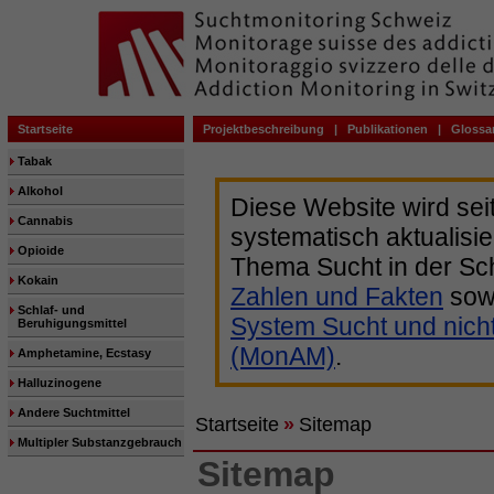
Startseite
Projektbeschreibung
|
Publikationen
|
Glossa
Tabak
Alkohol
Diese Website wird sei
Cannabis
systematisch aktualisie
Opioide
Thema Sucht in der Sc
Kokain
Zahlen und Fakten
sow
Schlaf- und
System Sucht und nich
Beruhigungsmittel
(MonAM)
.
Amphetamine, Ecstasy
Halluzinogene
Andere Suchtmittel
Startseite
»
Sitemap
Multipler Substanzgebrauch
Sitemap