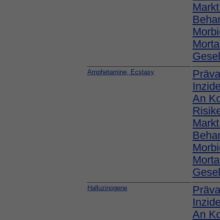
Markt
Behan
Morbi
Mortal
Gesel
Amphetamine, Ecstasy
Präva
Inzid
An K
Risik
Markt
Behan
Morbi
Mortal
Gesel
Halluzinogene
Präva
Inzid
An K