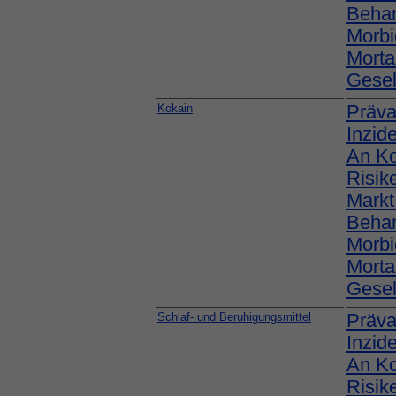
Behan
Morbi
Mortal
Gesel
Kokain
Präva
Inzid
An K
Risik
Markt
Behan
Morbi
Mortal
Gesel
Schlaf- und Beruhigungsmittel
Präva
Inzid
An K
Risik