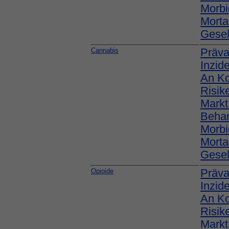
Morbi
Mortal
Gesel
Cannabis
Präva
Inzid
An K
Risik
Markt
Behan
Morbi
Mortal
Gesel
Opioide
Präva
Inzid
An K
Risik
Markt