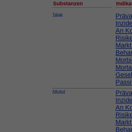
Substanzen
Indika
Tabak
Präva
Inzid
An K
Risik
Markt
Behan
Morbi
Mortal
Gesel
Passi
Alkohol
Präva
Inzid
An K
Risik
Markt
Behan