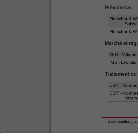
Prévalence
Pletscher & Wi
Suisse
Pletscher & Wi
Marché et rég
AFD - Volume 
IMS - Evoluti
Traitement ou
CSIT - Nombre
CSIT - Nombre
inform
www.monitorage-a