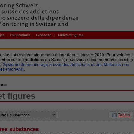
jet
|
Publications
|
Glossaire
|
Tables et figures
st plus mis systématiquement à jour depuis janvier 2020. Pour voir les i
centes sur les addictions en Suisse, nous vous recommandons les sites
le
Système de monitorage suisse des Addictions et des Maladies non
bles (MonAM)
.
gures
et figures
Tables
tres substances