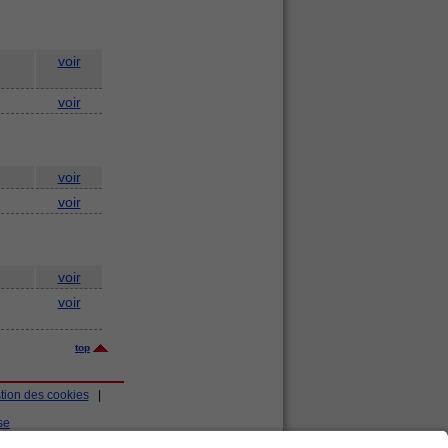
voir
voir
voir
voir
voir
voir
top
tion des cookies
|
se