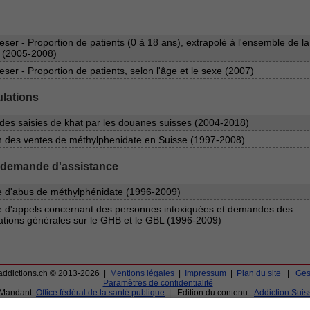
eser - Proportion de patients (0 à 18 ans), extrapolé à l'ensemble de la
 (2005-2008)
eser - Proportion de patients, selon l'âge et le sexe (2007)
ulations
des saisies de khat par les douanes suisses (2004-2018)
on des ventes de méthylphenidate en Suisse (1997-2008)
 demande d'assistance
 d'abus de méthylphénidate (1996-2009)
 d'appels concernant des personnes intoxiquées et demandes des
ations générales sur le GHB et le GBL (1996-2009)
ddictions.ch © 2013-2026 |
Mentions légales
|
Impressum
|
Plan du site
|
Ges
Paramètres de confidentialité
Mandant:
Office fédéral de la santé publique
| Edition du contenu:
Addiction Suis