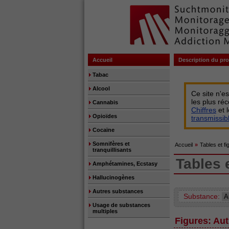
Accueil
Description du pro
Tabac
Alcool
Ce site n'e
les plus ré
Cannabis
Chiffres
et 
Opioïdes
transmissi
Cocaïne
Somnifères et
Accueil
»
Tables et fi
tranquillisants
Tables 
Amphétamines, Ecstasy
Hallucinogènes
Autres substances
Substance:
Usage de substances
multiples
Figures: Au