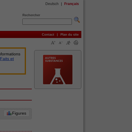
Deutsch
|
Français
Rechercher
Contact
|
Plan du site
nformations
Faits et
Figures