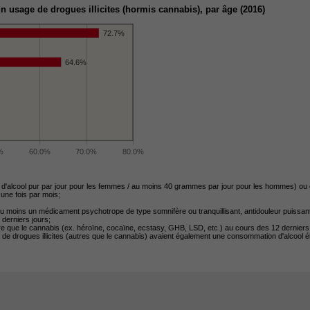
usage de drogues illicites (hormis cannabis), par âge (2016)
72.7%
64.6%
%
60.0%
70.0%
80.0%
alcool pur par jour pour les femmes / au moins 40 grammes par jour pour les hommes) ou 
une fois par mois;
d'au moins un médicament psychotrope de type somnifère ou tranquillisant, antidouleur puissan
derniers jours;
tre que le cannabis (ex. héroïne, cocaïne, ecstasy, GHB, LSD, etc.) au cours des 12 derniers
 drogues illicites (autres que le cannabis) avaient également une consommation d'alcool é