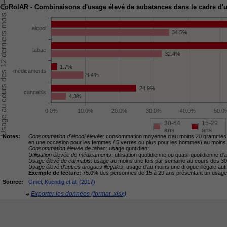
CoRolAR - Combinaisons d'usage élevé de substances dans le cadre d'un 
alcool
34.5%
tabac
32.4%
1.7%
médicaments
9.4%
24.9%
cannabis
4.3%
0.0%
10.0%
20.0%
30.0%
40.0%
50.0
30-64
15-29
ans
ans
Notes:
Consommation d'alcool élevée
: consommation moyenne d'au moins 20 grammes d'
en une occasion pour les femmes / 5 verres ou plus pour les hommes) au moins 
Consommation élevée de tabac
: usage quotidien;
Utilisation élevée de médicaments
: utilisation quotidienne ou quasi-quotidienne 
Usage élevé de cannabis
: usage au moins une fois par semaine au cours des 30 
Usage élevé d'autres drogues illégales
: usage d'au moins une drogue illégale au
Exemple de lecture:
75.0% des personnes de 15 à 29 ans présentant un usage de
Source:
Gmel, Kuendig et al. (2017)
Exporter les données (format .xlsx)