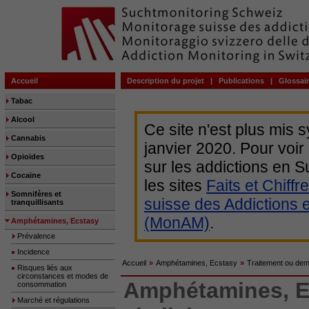
Accueil
Description du projet
|
Publications
|
Glossai
Tabac
Alcool
Ce site n'est plus mis 
Cannabis
janvier 2020. Pour voir
Opioïdes
sur les addictions en
Cocaïne
les sites
Faits et Chiffr
Somnifères et
suisse des Addictions 
tranquillisants
(MonAM)
.
Amphétamines, Ecstasy
Prévalence
Incidence
Accueil
»
Amphétamines, Ecstasy
»
Traitement ou dem
Risques liés aux
circonstances et modes de
Amphétamines, Ec
consommation
Marché et régulations