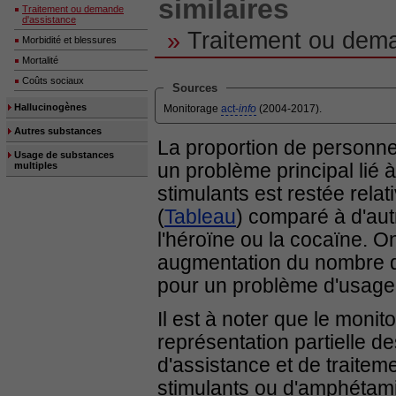
similaires
Traitement ou demande
d'assistance
»
Traitement ou dema
Morbidité et blessures
Mortalité
Coûts sociaux
Sources
Hallucinogènes
Monitorage
act-
info
(2004-2017).
Autres substances
La proportion de personne
Usage de substances
un problème principal lié
multiples
stimulants est restée rela
(
Tableau
) comparé à d'autr
l'héroïne ou la cocaïne. 
augmentation du nombre d
pour un problème d'usage
Il est à noter que le monit
représentation partielle 
d'assistance et de traite
stimulants ou d'amphétamin