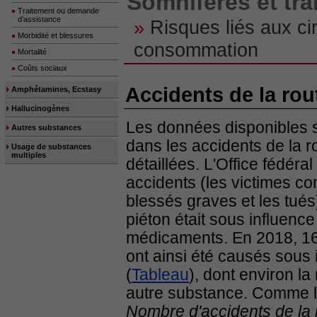
Somnifères et tra
Traitement ou demande
d'assistance
»
Risques liés aux c
Morbidité et blessures
consommation
Mortalité
Coûts sociaux
Accidents de la ro
Amphétamines, Ecstasy
Hallucinogènes
Les données disponibles s
Autres substances
dans les accidents de la 
Usage de substances
multiples
détaillées. L'Office fédéra
accidents (les victimes co
blessés graves et les tués
piéton était sous influenc
médicaments. En 2018, 162
ont ainsi été causés sou
(
Tableau
), dont environ la
autre substance. Comme le
Nombre d'accidents de la