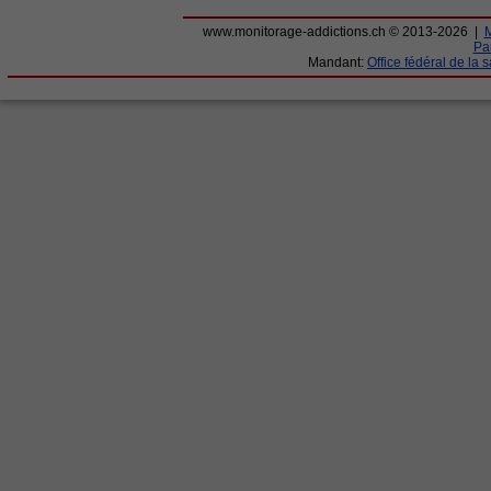
www.monitorage-addictions.ch © 2013-2026 |
M
Par
Mandant:
Office fédéral de la 