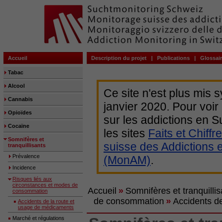
Accueil
Description du projet
|
Publications
|
Glossai
Tabac
Alcool
Ce site n'est plus mis 
Cannabis
janvier 2020. Pour voir
Opioïdes
sur les addictions en
Cocaïne
les sites
Faits et Chiffr
Somnifères et
suisse des Addictions 
tranquillisants
Prévalence
(MonAM)
.
Incidence
Risques liés aux
circonstances et modes de
Accueil
»
Somnifères et tranquillis
consommation
de consommation
»
Accidents d
Accidents de la route et
usage de médicaments
Marché et régulations