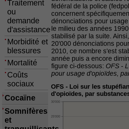
Traitement
fédéral de la police (fedpo
ou
concernent spécifiquement
demande
dénonciations pour usage 
le milieu des années 1990 
d'assistance
stabilisé par la suite. Ains
Morbidité et
20'000 dénonciations pour
blessures
2010, ce nombre s'est stab
année puis a encore dimin
Mortalité
figure ci-dessous:
OFS - L
pour usage d'opioïdes, p
Coûts
sociaux
OFS - Loi sur les stupéfia
d'opioïdes, par substance
Cocaïne
30'000
Somnifères
25'000
et