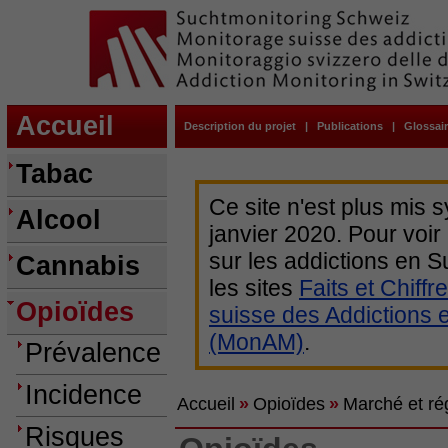
Accueil
Description du projet
|
Publications
|
Glossai
Tabac
Ce site n'est plus mis 
Alcool
janvier 2020. Pour voir
sur les addictions en
Cannabis
les sites
Faits et Chiffr
Opioïdes
suisse des Addictions 
(MonAM)
.
Prévalence
Incidence
Accueil
»
Opioïdes
»
Marché et ré
Risques