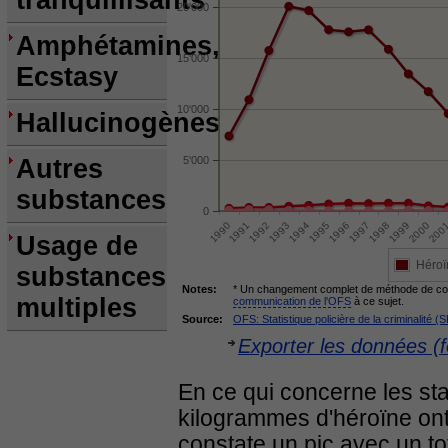
tranquillisants
20'000
Amphétamines,
15'000
Ecstasy
10'000
Hallucinogènes
Autres
5'000
substances
0
Usage de
Héroï
substances
Notes:
* Un changement complet de méthode de colle
multiples
communication de l'OFS
à ce sujet.
Source:
OFS: Statistique policière de la criminalité (
Exporter les données (f
En ce qui concerne les st
kilogrammes d'héroïne ont
constate un pic avec un t