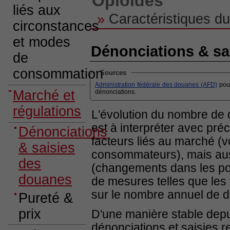
Opioïdes
liés aux
»
Caractéristiques du
circonstances
et modes
Dénonciations & sa
de
consommation
Sources
Administration fédérale des douanes (AFD)
pour
Marché et
dénonciations.
régulations
L'évolution du nombre de 
est à interpréter avec pré
Dénonciations
facteurs liés au marché (v
& saisies
consommateurs), mais auss
des
(changements dans les pol
douanes
de mesures telles que les t
sur le nombre annuel de d
Pureté &
prix
D'une manière stable dep
dénonciations et saisies r