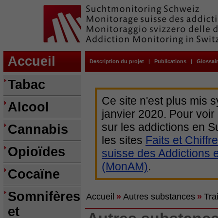
Accueil
Description du projet
|
Publications
|
Glossai
Tabac
Ce site n'est plus mis 
Alcool
janvier 2020. Pour voir
sur les addictions en
Cannabis
les sites
Faits et Chiffr
Opioïdes
suisse des Addictions 
(MonAM)
.
Cocaïne
Somnifères
Accueil
»
Autres substances
»
Tra
et