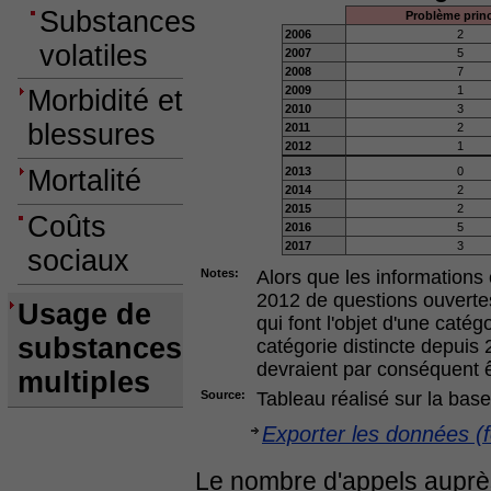
Substances
Problème princ
2006
2
volatiles
2007
5
2008
7
2009
1
Morbidité et
2010
3
blessures
2011
2
2012
1
Mortalité
2013
0
2014
2
2015
2
Coûts
2016
5
2017
3
sociaux
Notes:
Alors que les informations
2012 de questions ouverte
Usage de
qui font l'objet d'une catég
substances
catégorie distincte depui
devraient par conséquent ê
multiples
Source:
Tableau réalisé sur la bas
Exporter les données (f
Le nombre d'appels aupr