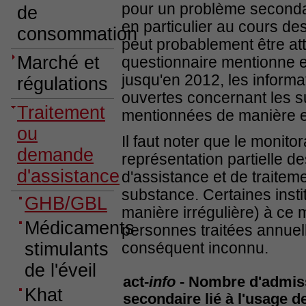
pour un problème seconda
de
en particulier au cours d
consommation
peut probablement être att
Marché et
questionnaire mentionne 
jusqu'en 2012, les informa
régulations
ouvertes concernant les s
Traitement
mentionnées de manière ex
ou
Il faut noter que le monito
demande
représentation partielle
d'assistance
d'assistance et de traitem
substance. Certaines insti
GHB/GBL
manière irrégulière) à ce
Médicaments
personnes traitées annuel
stimulants
conséquent inconnu.
de l'éveil
act-
info
- Nombre d'admiss
Khat
secondaire lié à l'usage 