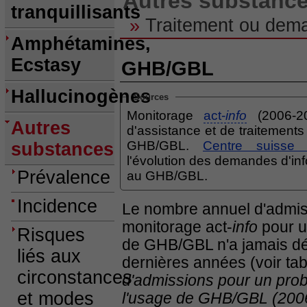
Autres substanc
tranquillisants
»
Traitement ou dema
Amphétamines,
Ecstasy
GHB/GBL
Hallucinogènes
Sources
Monitorage
act-
info
(2006-2
Autres
d'assistance et de traitement
GHB/GBL.
Centre suisse d
substances
l'évolution des demandes d'inf
Prévalence
au GHB/GBL.
Incidence
Le nombre annuel d'admis
monitorage act-
info
pour un
Risques
de GHB/GBL n'a jamais dé
liés aux
dernières années (voir ta
circonstances
d'admissions pour un prob
et modes
l'usage de GHB/GBL (200