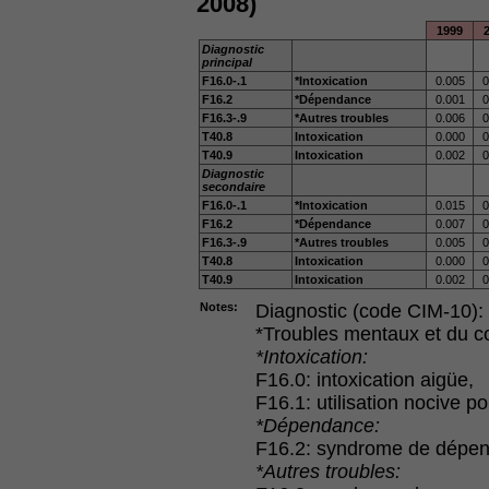
2008)
1999
Diagnostic
principal
F16.0-.1
*Intoxication
0.005
0
F16.2
*Dépendance
0.001
0
F16.3-.9
*Autres troubles
0.006
0
T40.8
Intoxication
0.000
0
T40.9
Intoxication
0.002
0
Diagnostic
secondaire
F16.0-.1
*Intoxication
0.015
0
F16.2
*Dépendance
0.007
0
F16.3-.9
*Autres troubles
0.005
0
T40.8
Intoxication
0.000
0
T40.9
Intoxication
0.002
0
Notes:
Diagnostic (code CIM-10):
*Troubles mentaux et du com
*Intoxication:
F16.0: intoxication aigüe,
F16.1: utilisation nocive po
*Dépendance:
F16.2: syndrome de dépe
*Autres troubles: