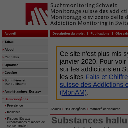
Accueil
Description du projet
|
Publications
|
Glossai
Tabac
Alcool
Ce site n'est plus mis 
Cannabis
janvier 2020. Pour voir
Opioïdes
sur les addictions en
Cocaïne
les sites
Faits et Chiffr
Somnifères et
suisse des Addictions 
tranquillisants
(MonAM)
.
Amphétamines, Ecstasy
Hallucinogènes
Prévalence
Accueil
»
Hallucinogènes
»
Morbidité et blessures
Incidence
Substances hall
Risques liés aux
circonstances et modes de
consommation