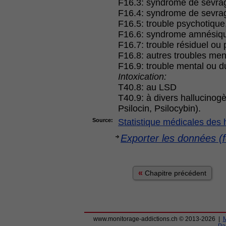
F16.3: syndrome de sevra
F16.4: syndrome de sevrag
F16.5: trouble psychotique
F16.6: syndrome amnésiq
F16.7: trouble résiduel ou
F16.8: autres troubles me
F16.9: trouble mental ou 
Intoxication:
T40.8: au LSD
T40.9: à divers hallucinog
Psilocin, Psilocybin).
Source:
Statistique médicales des
Exporter les données (f
«
Chapitre précédent
www.monitorage-addictions.ch © 2013-2026 |
M