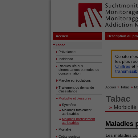
Accueil
Description du pro
Tabac
Prévalence
Ce site n'e
Incidence
les plus ré
Chiffres
et 
Risques liés aux
circonstances et modes de
transmissi
consommation
Marché et régulations
Accueil
»
Tabac
»
Mo
Traitement ou demande
d'assistance
Tabac
Morbidité et blessures
Synthèse
»
Morbidité 
Maladies totalement
attribuables
Maladies partiellement
Maladies p
attribuables
Mortalité
Les maladies co
Coûts sociaux