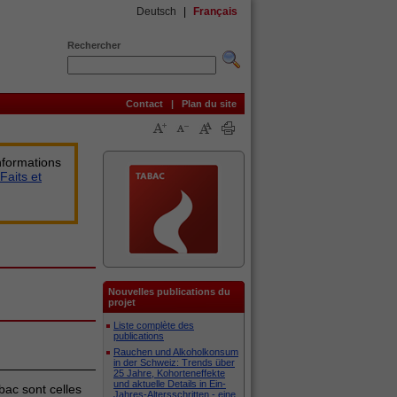
Deutsch
|
Français
Rechercher
Contact
|
Plan du site
nformations
Faits et
Nouvelles publications du
projet
Liste complète des
publications
Rauchen und Alkoholkonsum
in der Schweiz: Trends über
25 Jahre, Kohorteneffekte
und aktuelle Details in Ein-
ac sont celles
Jahres-Altersschritten - eine