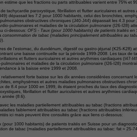
on estime que les fractions ou parts attribuables varient entre 75% et 
de tachycardie paroxystique, fibrillation et flutter auriculaires et autres
I49) dépassait les 7.2 pour 1000 habitants, celui des bronchites, emp
pulmonaires obstructives chroniques (J40-J44) dépassait les 4.3 pour 1
ardio-pulmonaires et maladies de la circulation pulmonaire (I26-I28) att
au ci-dessous:
OFS - Taux (pour 1000 habitants) de patients traités en
 la consommation de tabac (maladies principalement attribuables au taba
)
).
res de l'estomac, du duodénum, digestif ou gastro-jéjunal (K25-K28) at
ntrant une baisse continuelle sur la période 1999-2008. Les taux de t
brillations et flutters auriculaires et autres arythmies cardiaques (I47-I4
o-pulmonaires et maladies de la circulation pulmonaire (I26-I28) montra
tendance à la baisse entre 1999 et 2008.
relativement forte baisse sur les dix années considérées concernant l
nchites, emphysèmes et autres maladies pulmonaires obstructives chro
ux de 8.4 pour 1000 en 1999, ils étaient proches du taux des diagnostiq
xystiques, fibrillation et flutter auriculaires et autres arythmies cardia
 année (8.6).
 avec les maladies partiellement attribuables au tabac (fractions attrib
aladies faiblement attribuables au tabac (fractions attribuables inféri
és ici mais peuvent être consultés grâce aux liens ci-dessous:
 (pour 1000 habitants) de patients traités en Suisse pour un diagnostic 
on de tabac (maladies partiellement attribuables au tabac: fat = 25-