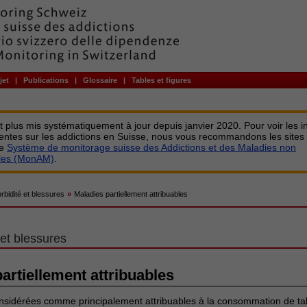
jet
|
Publications
|
Glossaire
|
Tables et figures
st plus mis systématiquement à jour depuis janvier 2020. Pour voir les i
centes sur les addictions en Suisse, nous vous recommandons les sites
le
Système de monitorage suisse des Addictions et des Maladies non
bles (MonAM)
.
rbidité et blessures
»
Maladies partiellement attribuables
et blessures
artiellement attribuables
nsidérées comme principalement attribuables à la consommation de tab