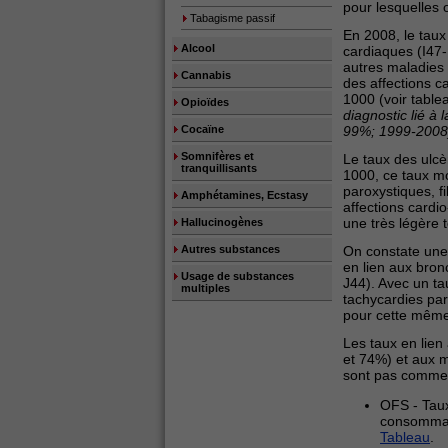
pour lesquelles 
Tabagisme passif
En 2008, le taux 
Alcool
cardiaques (I47-
autres maladies 
Cannabis
des affections c
1000 (voir table
Opioïdes
diagnostic lié à
Cocaïne
99%; 1999-2008
Somnifères et
Le taux des ulcè
tranquillisants
1000, ce taux mo
paroxystiques, fi
Amphétamines, Ecstasy
affections cardi
une très légère 
Hallucinogènes
Autres substances
On constate une 
en lien aux bro
Usage de substances
J44). Avec un ta
multiples
tachycardies paro
pour cette même
Les taux en lien
et 74%) et aux m
sont pas comment
OFS - Taux
consommati
Tableau
.