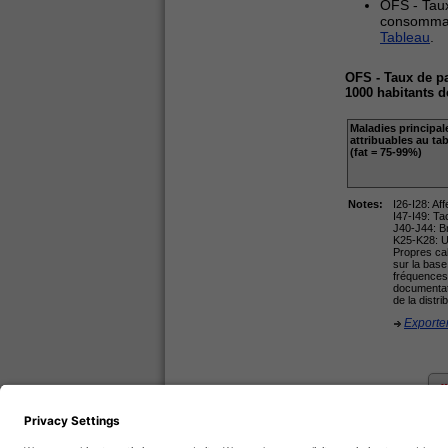
OFS - Taux
consommati
Tableau
.
OFS - Taux de pa
1000 habitants d
Maladies principa
attribuables au ta
(fat = 75-99%)
Notes:
I26-I28: Af
I47-I49: Ta
J40-J44: B
K25-K28: Ul
Propres cal
sur la base
fréquences 
documentati
de la distr
Exporter
«