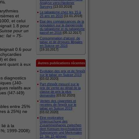
99%.
Analyse verschiedener
Surveys
[13.03.2019]
 arythmies
Le tabagisme chez les 15 à
hysèmes et
25 ans en 2016
[11.01.2018]
000, et celui
Etat des connaissances de la
eignait 1.8 pour
population sur la dangerosité
du tabagisme et du tabagisme
 Suisse pour un
passif en 2016
[05.12.2017]
c: fat = 75-
Consommation d'alcool, de
tabac et de drogues illégales
en Suisse en 2016
teignait 0.6 pour
[19.10.2017]
achycardies
9) et des
Autres publications récentes
ient quant à eux
Evolution des prix et de l'impôt
sur le tabac en Suisse 2019
es diagnostics
[03.02.2020]
niques (J40-
Part d'impôt mesuré sur le
ues relatifs aux
prix de vente au détail de la
classe de prix la plus
ques (I47-I49)
demandée
[03.02.2020]
Ventes des cigarettes et
recettes de l'impôt sur le
uables entre 25%
tabac en Suisse 2019
eures à 25%) ne
[03.02.2020]
Eine explorative
Untersuchung des
lié à la
Zusammenhangs zwischen
dem Konsum psychoaktiver
74%; 1999-2008):
Substanzen und Merkmalen
11- bis 15-jähriger