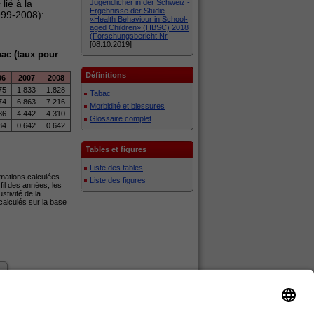
lié à la
Jugendlicher in der Schweiz -
Ergebnisse der Studie
999-2008):
«Health Behaviour in School-
aged Children» (HBSC) 2018
(Forschungsbericht Nr
[08.10.2019]
bac (taux pour
Définitions
06
2007
2008
75
1.833
1.828
Tabac
74
6.863
7.216
Morbidité et blessures
86
4.442
4.310
Glossaire complet
34
0.642
0.642
Tables et figures
Liste des tables
imations calculées
Liste des figures
il des années, les
tivité de la
calculés sur la base
top