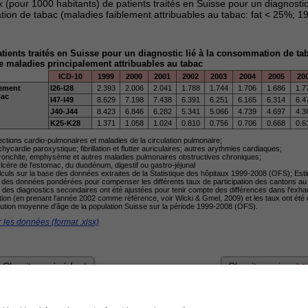
 (pour 1000 habitants) de patients traités en Suisse pour un diagnostic 
on de tabac (maladies faiblement attribuables au tabac: fat < 25%; 1
tients traités en Suisse pour un diagnostic lié à la consommation de ta
e maladies principalement attribuables au tabac
ICD-10
1999
2000
2001
2002
2003
2004
2005
20
lement
I26-I28
2.393
2.006
2.041
1.788
1.744
1.706
1.686
1.7
bac
I47-I49
8.629
7.198
7.438
6.391
6.251
6.165
6.314
6.4
J40-J44
8.423
6.846
6.282
5.341
5.066
4.739
4.697
4.3
K25-K28
1.371
1.058
1.024
0.810
0.756
0.706
0.668
0.6
fections cardio-pulmonaires et maladies de la circulation pulmonaire;
chycardie paroxystique; fibrillation et flutter auriculaires; autres arythmies cardiaques;
ronchite, emphysème et autres maladies pulmonaires obstructives chroniques;
cère de l'estomac, du duodénum, digestif ou gastro-jéjunal
culs sur la base des données extraites de la Statistique des hôpitaux 1999-2008 (OFS); Est
 des données pondérées pour compenser les différents taux de participation des cantons au f
des diagnostics secondaires ont été ajustées pour tenir compte des différences dans l'exhaus
on (en prenant l'année 2002 comme référence, voir Wicki & Gmel, 2009) et les taux ont été 
ibution moyenne d'âge de la population Suisse sur la période 1999-2008 (OFS).
 les données (format .xlsx)
»
Chapitre précédent
Chapitre suivant