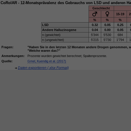
CoRolAR - 12-Monatsprävalenz des Gebrauchs von LSD und anderen Hal
Geschlecht
15-19
2
%
%
%
LSD
0.32
0.05
0.25
Andere Halluzinogene
0.04
0.00
0.05
n (gewichtet)
5'344
5'530
684
n (ungewichtet)
5'215
5'730
1'794
1
Fragen:
"Haben Sie in den letzten 12 Monaten andere Drogen genommen, wi
"Welche waren das?"
Anmerkungen:
Prozente wurden gewichtet berechnet; Spaltenprozente.
Quelle:
Gmel, Kuendig et al. (2017)
Daten exportieren (.xlsx Format)