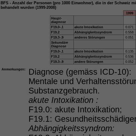
BFS - Anzahl der Personen (pro 1000 Einwohner), die in der Schweiz
behandelt wurden (1999-2008)
1999
Haupt-
diagnose
F19.0-.1
akute Intoxikation
0.071
F19.2
Abhängigkeitssyndrom
0.558
F19.3-.9
anderes Störungen
0.051
Sekundäre
Diagnose
F19.0-.1
akute Intoxikation
0.135
F19.2
Abhängigkeitssyndrom
0.536
F19.3-.9
andere Störungen
0.052
Anmerkungen:
Diagnose (gemäss ICD-10):
Mentale und Verhaltensstör
Substanzgebrauch.
akute Intoxikation :
F19.0: akute Intoxikation;
F19.1: Gesundheitsschädige
Abhängigkeitssyndrom: