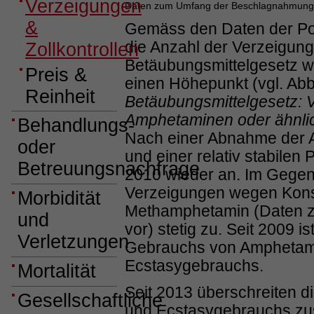
Verzeigungen
Daten zum Umfang der Beschlagnahmungen
&
Gemäss den Daten der Poliz
die Anzahl der Verzeigung
Zollkontrollen
Betäubungsmittelgesetz 
Preis &
einen Höhepunkt (vgl. Ab
Reinheit
Betäubungsmittelgesetz:
Amphetaminen oder ähnli
Behandlungs-
Nach einer Abnahme der A
oder
und einer relativ stabilen 
Betreuungsnachfrage
2010 wieder an. Im Gegen
Verzeigungen wegen Kon
Morbidität
Methamphetamin (Daten z
und
vor) stetig zu. Seit 2009 
Verletzungen
Gebrauchs von Amphetamin
Ecstasygebrauchs.
Mortalität
Seit 2013 überschreiten 
Gesellschaftliche
und Ecstasygebrauchs z