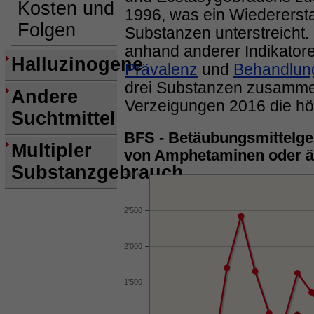
Kosten und
1996, was ein Wiedererst
Folgen
Substanzen unterstreicht
anhand anderer Indikator
Halluzinogene
Prävalenz
und
Behandlun
drei Substanzen zusamme
Andere
Verzeigungen 2016 die höc
Suchtmittel
BFS - Betäubungsmittelg
Multipler
von Amphetaminen oder äh
Substanzgebrauch
3'000
2'500
2'000
1'500