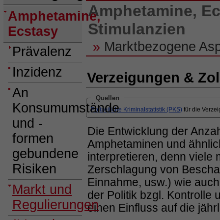
Amphetamine, Ec
Amphetamine,
Stimulanzien
Ecstasy
»
Marktbezogene Asp
Prävalenz
Inzidenz
Verzeigungen & Zol
An
Quellen
Konsumumstände
Polizeiliche Kriminalstatistik (PKS)
für die Verze
und -
Die Entwicklung der Anza
formen
Amphetaminen und ähnliche
gebundene
interpretieren, denn vie
Risiken
Zerschlagung von Bescha
Einnahme, usw.) wie auch 
Markt und
der Politik bzgl. Kontrolle
Regulierungen
einen Einfluss auf die jäh