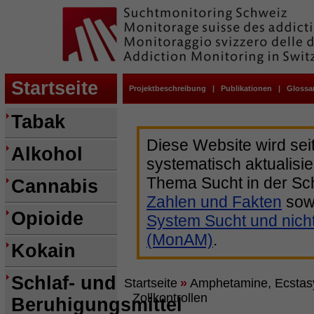
Startseite
Projektbeschreibung
|
Publikationen
|
Glossa
Tabak
Diese Website wird sei
Alkohol
systematisch aktualisie
Thema Sucht in der Sc
Cannabis
Zahlen und Fakten
sow
Opioide
System Sucht und nich
(MonAM)
.
Kokain
Schlaf- und
Startseite
»
Amphetamine, Ecstas
Zollkontrollen
Beruhigungsmittel