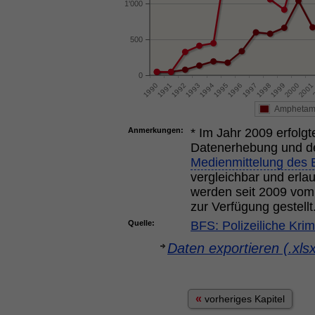
1'000
500
0
Amphetam
Anmerkungen:
* Im Jahr 2009 erfolg
Datenerhebung und der
Medienmittelung des
vergleichbar und erla
werden seit 2009 vom
zur Verfügung gestellt
Quelle:
BFS: Polizeiliche Krim
Daten exportieren (.xls
«
vorheriges Kapitel