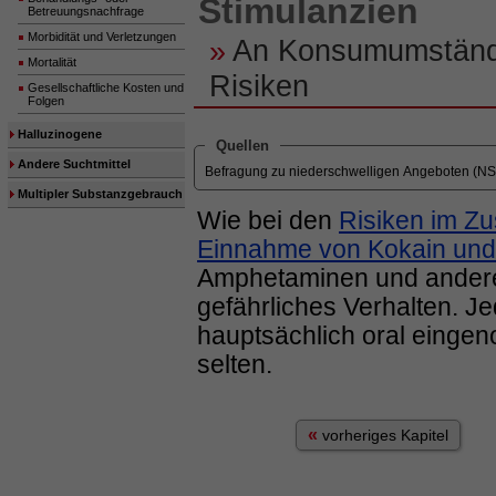
Stimulanzien
Betreuungsnachfrage
Morbidität und Verletzungen
»
An Konsumumständ
Mortalität
Risiken
Gesellschaftliche Kosten und
Folgen
Halluzinogene
Quellen
Andere Suchtmittel
Befragung zu niederschwelligen Angeboten (N
Multipler Substanzgebrauch
Wie bei den
Risiken im Z
Einnahme von Kokain und
Amphetaminen und anderen
gefährliches Verhalten. 
hauptsächlich oral einge
selten.
«
vorheriges Kapitel