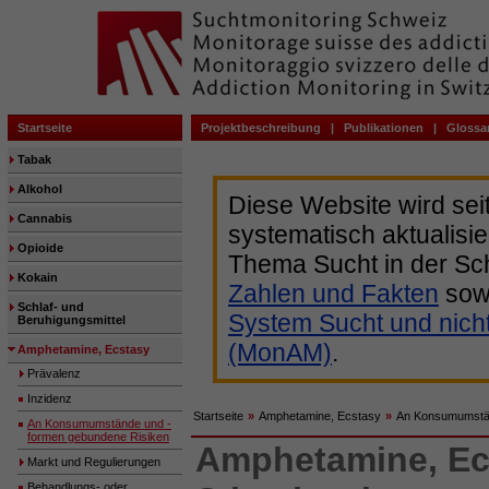
Startseite
Projektbeschreibung
|
Publikationen
|
Glossa
Tabak
Alkohol
Diese Website wird sei
Cannabis
systematisch aktualisie
Opioide
Thema Sucht in der Sc
Kokain
Zahlen und Fakten
sow
Schlaf- und
System Sucht und nich
Beruhigungsmittel
(MonAM)
.
Amphetamine, Ecstasy
Prävalenz
Inzidenz
Startseite
»
Amphetamine, Ecstasy
»
An Konsumumstän
An Konsumumstände und -
formen gebundene Risiken
Amphetamine, Ec
Markt und Regulierungen
Behandlungs- oder