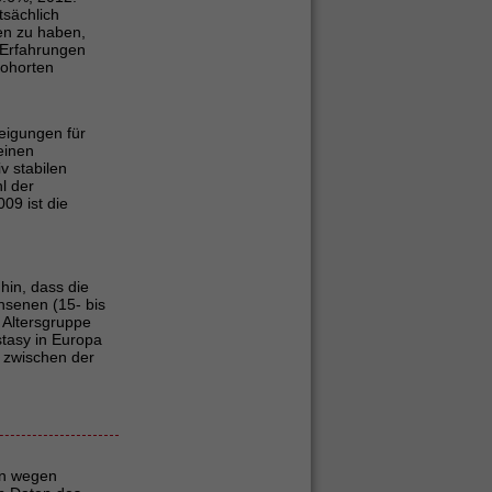
tsächlich
en zu haben,
 Erfahrungen
ohorten
zeigungen für
einen
v stabilen
l der
9 ist die
hin, dass die
senen (15- bis
r Altersgruppe
tasy in Europa
n zwischen der
en wegen