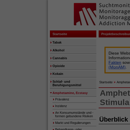
Startseite
Projektbeschreibu
Tabak
Alkohol
Diese Websi
Informatio
Cannabis
Fakten
sow
Opioide
(MonAM)
.
Kokain
Schlaf- und
Startseite
»
Amphetam
Beruhigungsmittel
Amphet
Amphetamine, Ecstasy
Prävalenz
Stimula
Inzidenz
An Konsumumstände und -
formen gebundene Risiken
Überblick
Markt und Regulierungen
Behandlungs- oder