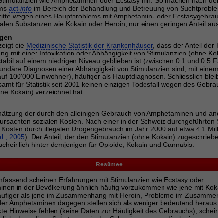
timulanzien wie Amphetaminen oder Ecstasy hin. So machen nach de
ems
act-
info
im Bereich der Behandlung und Betreuung von Suchtproble
tritte wegen eines Hauptproblems mit Amphetamin- oder Ecstasygebrau
galen Substanzen wie Kokain oder Heroin, nur einen geringen Anteil au
ngen
zeigt die
Medizinische Statistik der Krankenhäuser
, dass der Anteil de
 mit einer Intoxikation oder Abhängigkeit von Stimulanzien (ohne Ko
abil auf einem niedrigen Niveau geblieben ist (zwischen 0.1 und 0.5 F
undäre Diagnosen einer Abhängigkeit von Stimulanzien sind, mit eine
auf 100'000 Einwohner), häufiger als Hauptdiagnosen. Schliesslich bleibt
amt für Statistik seit 2001 keinen einzigen Todesfall wegen des Gebr
ne Kokain) verzeichnet hat.
chätzung der durch den alleinigen Gebrauch von Amphetaminen und an
ursachten sozialen Kosten. Nach einer in der Schweiz durchgeführten S
n Kosten durch illegalen Drogengebrauch im Jahr 2000 auf etwa 4.1 Mil
l., 2005
). Der Anteil, der den Stimulanzien (ohne Kokain) zugeschrie
scheinlich hinter demjenigen für Opioide, Kokain und Cannabis.
Resümee
assend scheinen Erfahrungen mit Stimulanzien wie Ecstasy oder
nen in der Bevölkerung ähnlich häufig vorzukommen wie jene mit Kok
häufiger als jene im Zusammenhang mit Heroin, Probleme im Zusamme
der Amphetaminen dagegen stellen sich als weniger bedeutend heraus
te Hinweise fehlen (keine Daten zur Häufigkeit des Gebrauchs), schein