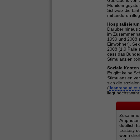
Gebrauchs von S
Monitoringsyst
Schweiz die Ein
mit anderen ille
Hospitalisieru
Darüber hinaus 
im Zusammenhang
1999 und 2008 st
Einwohner). Sek
2008 (1.9 Fälle 
dass das Bundes
Stimulanzien (oh
Soziale Kosten
Es gibt keine S
Stimulanzien ver
sich die soziale
(
Jeanrenaud et a
liegt höchstwahr
Zusammenf
Amphetami
deutlich 
Ecstasy o
wenn direk