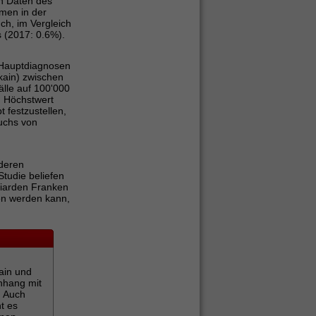
n Daten des
men in der
ch, im Vergleich
s (2017: 0.6%).
r Hauptdiagnosen
kain) zwischen
älle auf 100'000
m Höchstwert
 festzustellen,
auchs von
deren
tudie beliefen
liarden Franken
ben werden kann,
ain und
nhang mit
. Auch
t es