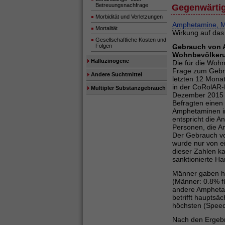
Betreuungsnachfrage
Gegenwärtig
Morbidität und Verletzungen
Amphetamine, M
Mortalität
Wirkung auf das
Gesellschaftliche Kosten und
Folgen
Gebrauch von 
Wohnbevölker
Halluzinogene
Die für die Woh
Frage zum Gebra
Andere Suchtmittel
letzten 12 Mona
in der CoRolAR-B
Multipler Substanzgebrauch
Dezember 2015 
Befragten einen
Amphetaminen in
entspricht die 
Personen, die A
Der Gebrauch v
wurde nur von e
dieser Zahlen ka
sanktionierte H
Männer gaben hä
(Männer: 0.8% f
andere Amphetam
betrifft hauptsä
höchsten (Speed
Nach den Ergeb