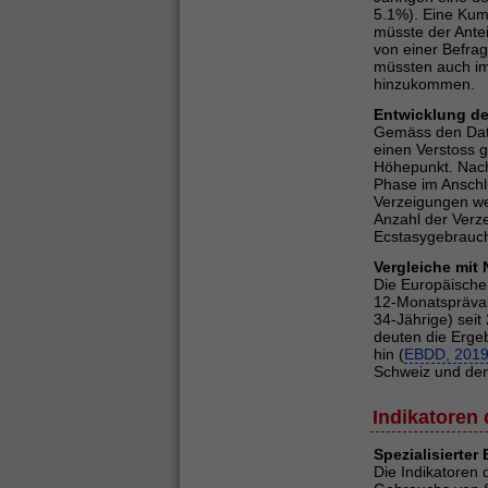
5.1%). Eine Kumu
müsste der Ante
von einer Befrag
müssten auch i
hinzukommen.
Entwicklung d
Gemäss den Da
einen Verstoss 
Höhepunkt. Nach
Phase im Anschlu
Verzeigungen we
Anzahl der Verz
Ecstasygebrauc
Vergleiche mit
Die Europäische
12-Monatspräval
34-Jährige) seit
deuten die Erge
hin (
EBDD, 201
Schweiz und den
Indikatoren 
Spezialisierte
Die Indikatoren