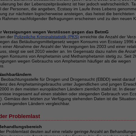
lierung bei der Lebenszeitprävalenz ist hier jedoch wahrscheinlich. Ta
il der Personen, die angeben, Ecstasy im Laufe ihres Lebens genomm
ung zur nächsten logischerweise ansteigen, das heisst die berichteten
m Rahmen nachfolgender Befragungen erscheinen und zu den neuen K
er Verzeigungen wegen Verstössen gegen das BetmG
ten der
Polizeiliche Kriminalstatistik (PKS)
erreichte die Anzahl der Ver
gegen das Betäubungsmittelgesetz wegen Konsums von Ecstasy 1996 
 einer Abnahme der Anzahl der Verzeigungen bis 2003 und einer relati
ss, steigt sie seit 2010 wieder an. Im Gegensatz dazu nahm die Anzah
gen Konsums von Amphetamin und Methamphetamin stetig zu. Seit 200
eigungen wegen Gebrauchs von Amphetamin häufiger als die wegen
hs.
 Nachbarländern
 Beobachtungsstelle für Drogen und Drogensucht (EBDD) weist darauf 
enz des Amphetamingebrauchs unter Jugendlichen und jungen Erwach
 2000 in den meisten europäischen Ländern ziemlich stabil ist. In diese
bnisse insgesamt auf einen stabilen oder steigenden Gebrauch von Ecs
9
). Gemäss den letzten zur Verfügung stehenden Daten ist die Situatio
 umliegenden Ländern vergleichbar.
der Problemlast
r Behandlungsbereich
 der Problemlast deuten auf eine relativ geringe Anzahl an Behandlung