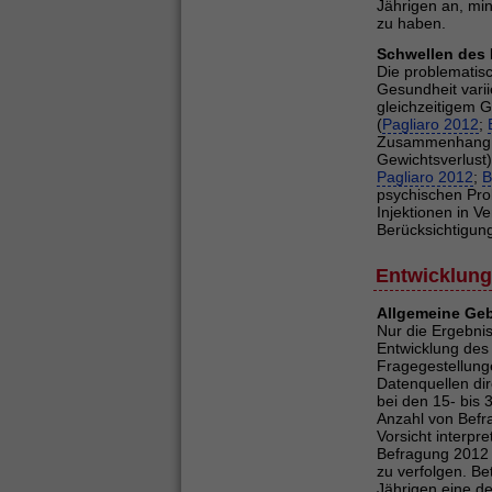
Jährigen an, mi
zu haben.
Schwellen des
Die problematis
Gesundheit varii
gleichzeitigem 
(
Pagliaro 2012
;
Zusammenhang ge
Gewichtsverlust)
Pagliaro 2012
;
B
psychischen Pro
Injektionen in V
Berücksichtigun
Entwicklun
Allgemeine Ge
Nur die Ergebni
Entwicklung des
Fragegestellung
Datenquellen dir
bei den 15- bis
Anzahl von Befra
Vorsicht interpr
Befragung 2012 
zu verfolgen. Be
Jährigen eine d