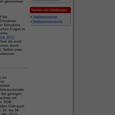
nzien genommen
Tabellen und Abbildungen
f die
Tabellenverzeichnis
r Einnahme,
Abbildungenverzeichnis
der Einnahme
schen Folgen in
leme,
latt 2012
;
chen als auch
tionen durch
). Selbst unter
bestimmen.
 zur
her
 beiden
l Gebrauchender
 der geringen
ultate mit
der SGB-
uellen Gebrauch
 15- bis 39-
3.6%, 2012: