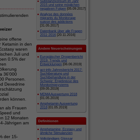
Substanzkonsum im Jahr
2015 und seine möglichen
negativen Folgen
[05.09.2017]
Analyse des données
stimulierenden
migrants du Monitorage
suisse des addictions
[31.05.2017]
eizer
Datenbank über alle Fragen
2011-2016
[20.11.2016]
eine offene
r Ketamin in den
 Ecstasy waren
Andere Neuerscheinungen
ischen Juli und
Europäischer Drogenbericht
ben 0.5% der
2019: Trends und
ren
Entwicklungen
[06.06.2019]
ölkerung
act-info Jahresbericht 2017:
wa 36'000
Suchtberatung und
Suchtbehandlung in der
00 Personen.
Schweiz: Ergebnisse des
nd Dexedrine
Monitoringsystems
erschätzung
[09.05.2019]
ozial
MDMA Auswertung 2018
[01.05.2019]
erden können.
Amphetamin Auswertung
an als Frauen
2018
[01.05.2019]
 Speed und
ten 12 Monaten
Definitionen
 24-Jährigen am
Amphetamine, Ecstasy und
ähnliche Stimulanzien
% der 15-
Vollständiges Glossar