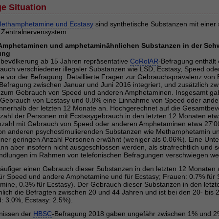
e Situation
ethamphetamine und Ecstasy
sind synthetische Substanzen mit einer 
 Zentralnervensystem.
Amphetaminen und amphetaminähnlichen Substanzen in der Schw
ung
nbevölkerung ab 15 Jahren repräsentative
CoRolAR
-Befragung enthält 
uch verschiedener illegaler Substanzen wie LSD, Ecstasy, Speed ode
te vor der Befragung. Detaillierte Fragen zur Gebrauchsprävalenz von
efragung zwischen Januar und Juni 2016 integriert, und zusätzlich zw
zum Gebrauch von Speed und anderen Amphetaminen. Insgesamt ga
 Gebrauch von Ecstasy und 0.8% eine Einnahme von Speed oder ande
nerhalb der letzten 12 Monate an. Hochgerechnet auf die Gesamtbev
Anzahl der Personen mit Ecstasygebrauch in den letzten 12 Monaten et
nzahl mit Gebrauch von Speed oder anderen Amphetaminen etwa 27'0
on anderen psychostimulierenden Substanzen wie Methamphetamin u
iner geringen Anzahl Personen erwähnt (weniger als 0.06%). Eine Unt
nn aber insofern nicht ausgeschlossen werden, als strafrechtlich und s
andlungen im Rahmen von telefonischen Befragungen verschwiegen w
ufiger einen Gebrauch dieser Substanzen in den letzten 12 Monaten 
ür Speed und andere Amphetamine und für Ecstasy; Frauen: 0.7% für
ine, 0.3% für Ecstasy). Der Gebrauch dieser Substanzen in den letz
chlich die Befragten zwischen 20 und 44 Jahren und ist bei den 20- bis
: 3.0%, Ecstasy: 2.5%).
nissen der
HBSC
-Befragung 2018 gaben ungefähr zwischen 1% und 2