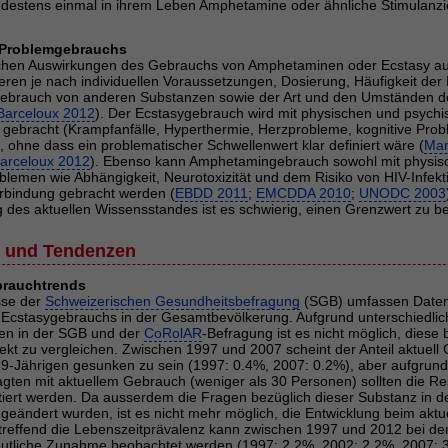
ndestens einmal in ihrem Leben Amphetamine oder ähnliche Stimula
 Problemgebrauchs
chen Auswirkungen des Gebrauchs von Amphetaminen oder Ecstasy au
eren je nach individuellen Voraussetzungen, Dosierung, Häufigkeit de
Gebrauch von anderen Substanzen sowie der Art und den Umständen 
Barceloux 2012
). Der Ecstasygebrauch wird mit physischen und psychi
bracht (Krampfanfälle, Hyperthermie, Herzprobleme, kognitive Prob
, ohne dass ein problematischer Schwellenwert klar definiert wäre (
Mar
arceloux 2012
). Ebenso kann Amphetamingebrauch sowohl mit physis
blemen wie Abhängigkeit, Neurotoxizität und dem Risiko von HIV-Infek
erbindung gebracht werden (
EBDD 2011
;
EMCDDA 2010
;
UNODC 2003
g des aktuellen Wissensstandes ist es schwierig, einen Grenzwert zu 
g und Tendenzen
brauchtrends
sse der
Schweizerischen Gesundheitsbefragung
(SGB) umfassen Daten
 Ecstasygebrauchs in der Gesamtbevölkerung. Aufgrund unterschiedlic
en in der SGB und der
CoRolAR
-Befragung ist es nicht möglich, diese
ekt zu vergleichen. Zwischen 1997 und 2007 scheint der Anteil aktuel
 39-Jährigen gesunken zu sein (1997: 0.4%, 2007: 0.2%), aber aufgrund
gten mit aktuellem Gebrauch (weniger als 30 Personen) sollten die Res
etiert werden. Da ausserdem die Fragen bezüglich dieser Substanz in 
geändert wurden, ist es nicht mehr möglich, die Entwicklung beim akt
treffend die Lebenszeitprävalenz kann zwischen 1997 und 2012 bei den
eutliche Zunahme beobachtet werden (1997: 2.2%, 2002: 2.2%, 2007: 