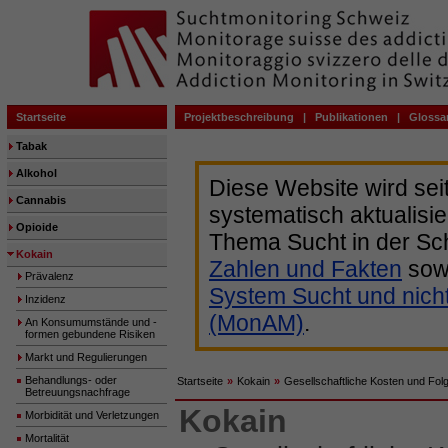
Startseite
Projektbeschreibung
|
Publikationen
|
Glossa
Tabak
Alkohol
Diese Website wird sei
Cannabis
systematisch aktualisie
Opioide
Thema Sucht in der Sc
Kokain
Zahlen und Fakten
sow
Prävalenz
System Sucht und nich
Inzidenz
(MonAM)
.
An Konsumumstände und -
formen gebundene Risiken
Markt und Regulierungen
Behandlungs- oder
Startseite
»
Kokain
»
Gesellschaftliche Kosten und Fol
Betreuungsnachfrage
Kokain
Morbidität und Verletzungen
Mortalität