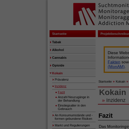
Startseite
Projektbeschreibu
Tabak
Alkohol
Diese Websi
Informatio
Cannabis
Fakten
sow
Opioide
(MonAM)
.
Kokain
Prävalenz
Startseite
»
Kokain
»
Inzidenz
Kokain
Fazit
Anzahl Neuzugänge in
»
Inzidenz
der Behandlung
Einstiegsalter in den
Gebrauch
Fazit
An Konsumumstände und -
formen gebundene Risiken
Markt und Regulierungen
Das Monitorings