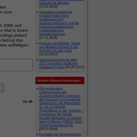
substances illégales
nden
[13.03.2019]
n zum
Soziodemographische
Ungleichheiten beim
problematischen
Substanzgebrauch und bei
en 2006 und
substanzunabhängigen
n Mal in ihrem
problematischen
Verhaltensweisen
rdings jedoch
[27.11.2018]
 betrug das
Konsum von Alkohol, Tabak
des auffälligen
und illegalen Drogen in der
Schweiz im Jahr 2016
[19.10.2017]
Substanzkonsum im Jahr
2015 und seine möglichen
negativen Folgen
[05.09.2017]
Andere Neuerscheinungen
»
Eine explorative
Untersuchung des
Zusammenhangs zwischen
dem Konsum psychoaktiver
top
Substanzen und Merkmalen
11- bis 15-jähriger
Jugendlicher in der Schweiz -
Ergebnisse der Studie
«Health Behaviour in School-
aged Children» (HBSC) 2018
(Forschungsbericht Nr
[08.10.2019]
Europäischer Drogenbericht