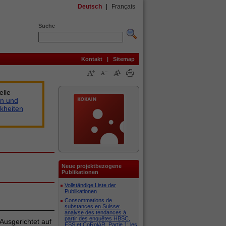
Deutsch
|
Français
Suche
Kontakt
|
Sitemap
elle
n und
kheiten
Neue projektbezogene
Publikationen
Vollständige Liste der
Publikationen
Consommations de
substances en Suisse:
analyse des tendances à
partir des enquêtes HBSC,
Ausgerichtet auf
ESS et CoRolAR. Partie 1: les