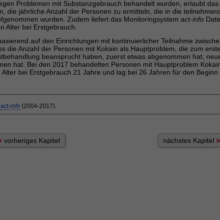
egen Problemen mit Substanzgebrauch behandelt wurden, erlaubt das
, die jährliche Anzahl der Personen zu ermitteln, die in die teilnehme
ufgenommen wurden. Zudem liefert das Monitoringsystem act-
info
Date
en Alter bei Erstgebrauch.
basierend auf den Einrichtungen mit kontinuierlicher Teilnahme zwisch
ss die Anzahl der Personen mit Kokain als Hauptproblem, die zum erste
tbehandlung beansprucht haben, zuerst etwas abgenommen hat, neue
n hat. Bei den 2017 behandelten Personen mit Hauptproblem Kokain
e Alter bei Erstgebrauch 21 Jahre und lag bei 26 Jahren für den Beginn 
m
act-
info
(2004-2017).
«
vorheriges Kapitel
nächstes Kapitel