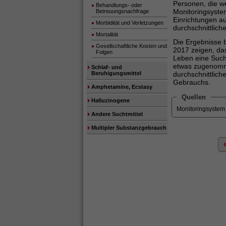
Personen, die w
Behandlungs- oder
Monitoringsystem
Betreuungsnachfrage
Einrichtungen a
Morbidität und Verletzungen
durchschnittlich
Mortalität
Die Ergebnisse 
Gesellschaftliche Kosten und
2017 zeigen, da
Folgen
Leben eine Such
etwas zugenomme
Schlaf- und
Beruhigungsmittel
durchschnittlich
Gebrauchs.
Amphetamine, Ecstasy
Quellen
Halluzinogene
Monitoringsyste
Andere Suchtmittel
Multipler Substanzgebrauch