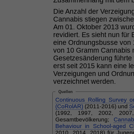
Zusammenhang mit dem b
Die Anzahl der Verzeigun
Cannabis stiegen zwischen
Am 01. Oktober 2013 wur
revidiert. Es sieht nun fü
eine Ordnungsbusse von 
von 10 Gramm Cannabis ni
Gesetzesänderung führte 
erst seit 2015 kann eine 
Verzeigungen und Ordn
verzeichnet werden.
Quellen
Continuous Rolling Survey o
(CoRolAR)
(2011-2016) und
S
(1992, 1997, 2002, 2007,
Gesamtbevölkerung;
Cannabi
Behaviour in School-aged C
2010, 2014, 2018) für Jugen