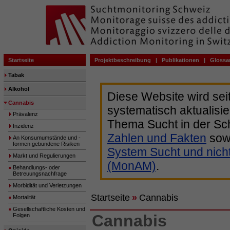
Startseite
Projektbeschreibung
|
Publikationen
|
Glossa
Tabak
Alkohol
Diese Website wird sei
Cannabis
systematisch aktualisie
Prävalenz
Thema Sucht in der Sc
Inzidenz
Zahlen und Fakten
sow
An Konsumumstände und -
formen gebundene Risiken
System Sucht und nich
Markt und Regulierungen
(MonAM)
.
Behandlungs- oder
Betreuungsnachfrage
Morbidität und Verletzungen
Startseite
»
Cannabis
Mortalität
Gesellschaftliche Kosten und
Cannabis
Folgen