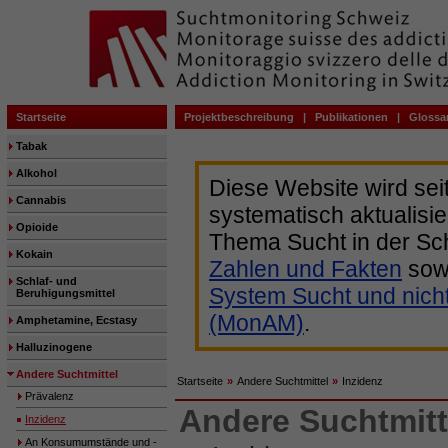
Startseite
Projektbeschreibung
|
Publikationen
|
Glossa
Tabak
Alkohol
Diese Website wird sei
Cannabis
systematisch aktualisie
Opioide
Thema Sucht in der Sc
Kokain
Zahlen und Fakten
sow
Schlaf- und
System Sucht und nich
Beruhigungsmittel
(MonAM)
.
Amphetamine, Ecstasy
Halluzinogene
Andere Suchtmittel
Startseite
»
Andere Suchtmittel
»
Inzidenz
Prävalenz
Andere Suchtmitt
Inzidenz
An Konsumumstände und -