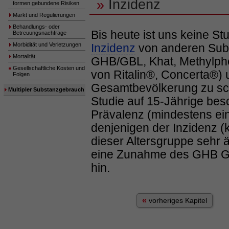
»
Inzidenz
formen gebundene Risiken
Markt und Regulierungen
Behandlungs- oder
Bis heute ist uns keine Stu
Betreuungsnachfrage
Morbidität und Verletzungen
Inzidenz
von anderen Sub
Mortalität
GHB/GBL, Khat, Methylph
Gesellschaftliche Kosten und
von Ritalin®, Concerta®) u
Folgen
Gesamtbevölkerung zu sc
Multipler Substanzgebrauch
Studie auf 15-Jährige besc
Prävalenz (mindestens ei
denjenigen der Inzidenz (
dieser Altersgruppe sehr 
eine Zunahme des GHB G
hin.
«
vorheriges Kapitel