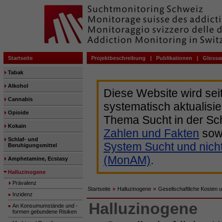
Startseite
Projektbeschreibung
|
Publikationen
|
Glossa
Tabak
Alkohol
Diese Website wird sei
Cannabis
systematisch aktualisie
Opioide
Thema Sucht in der Sc
Kokain
Zahlen und Fakten
sow
Schlaf- und
System Sucht und nich
Beruhigungsmittel
(MonAM)
.
Amphetamine, Ecstasy
Halluzinogene
Prävalenz
Startseite
»
Halluzinogene
»
Gesellschaftliche Kosten 
Inzidenz
Halluzinogene
An Konsumumstände und -
formen gebundene Risiken