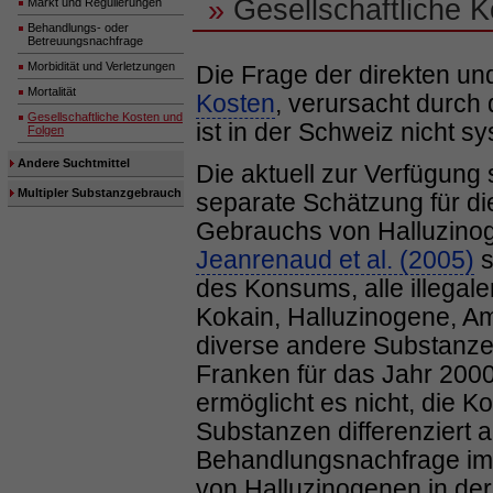
»
Gesellschaftliche 
Markt und Regulierungen
Behandlungs- oder
Betreuungsnachfrage
Morbidität und Verletzungen
Die Frage der direkten un
Mortalität
Kosten
, verursacht durch
Gesellschaftliche Kosten und
ist in der Schweiz nicht s
Folgen
Andere Suchtmittel
Die aktuell zur Verfügung
Multipler Substanzgebrauch
separate Schätzung für di
Gebrauchs von Halluzinog
Jeanrenaud et al. (2005)
s
des Konsums, alle illegal
Kokain, Halluzinogene, A
diverse andere Substanzen
Franken für das Jahr 200
ermöglicht es nicht, die K
Substanzen differenziert 
Behandlungsnachfrage i
von Halluzinogenen in der 