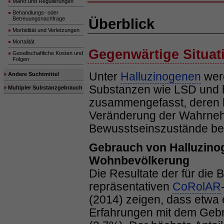
Markt und Regulierungen
Behandlungs- oder
Betreuungsnachfrage
Überblick
Morbidität und Verletzungen
Mortalität
Gegenwärtige Situat
Gesellschaftliche Kosten und
Folgen
Unter
Halluzinogenen
wer
Andere Suchtmittel
Substanzen wie LSD und h
Multipler Substanzgebrauch
zusammengefasst, deren h
Veränderung der Wahrneh
Bewusstseinszustände bes
Gebrauch von Halluzino
Wohnbevölkerung
Die Resultate der für die
repräsentativen
CoRolAR
(2014) zeigen, dass etwa 
Erfahrungen mit dem Gebra