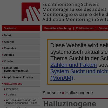
Startseite
Projektbeschreibung
|
Publikationen
|
Glossa
Tabak
Alkohol
Diese Website wird sei
Cannabis
systematisch aktualisie
Opioide
Thema Sucht in der Sc
Kokain
Zahlen und Fakten
sow
Schlaf- und
System Sucht und nich
Beruhigungsmittel
(MonAM)
.
Amphetamine, Ecstasy
Halluzinogene
Prävalenz
Startseite
»
Halluzinogene
Inzidenz
An Konsumumstände und -
Halluzinogene
formen gebundene Risiken