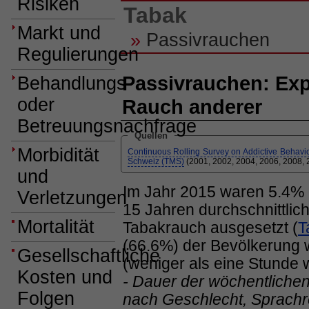
Risiken
Tabak
Markt und
»
Passivrauchen
Regulierungen
Passivrauchen: Ex
Behandlungs-
oder
Rauch anderer
Betreuungsnachfrage
Quellen
Morbidität
Continuous Rolling Survey on Addictive Behavi
Schweiz (TMS)
(2001, 2002, 2004, 2006, 2008, 
und
Im Jahr 2015 waren 5.4% 
Verletzungen
15 Jahren durchschnittlic
Mortalität
Tabakrauch ausgesetzt (
T
(66.6%) der Bevölkerung w
Gesellschaftliche
(weniger als eine Stunde 
Kosten und
- Dauer der wöchentlichen
Folgen
nach Geschlecht, Sprachre