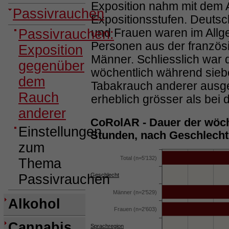
Exposition nahm mit dem Al
Passivrauchen
Expositionsstufen. Deutsc
und Frauen waren im Allge
Passivrauchen:
Personen aus der französ
Exposition
Männer. Schliesslich war d
gegenüber
wöchentlich während sie
dem
Tabakrauch anderer ausg
Rauch
erheblich grösser als bei
anderer
CoRolAR - Dauer der wöch
Einstellungen
Stunden, nach Geschlecht,
zum
Total (n=5'132)
Thema
Passivrauchen
Geschlecht
Männer (n=2'529)
Alkohol
Frauen (n=2'603)
Cannabis
Sprachregion