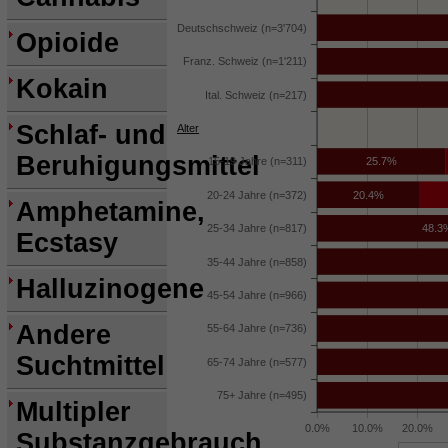
Deutschschweiz (n=3'704)
Opioide
Franz. Schweiz (n=1'211)
Kokain
Ital. Schweiz (n=217)
Schlaf- und
Alter
Beruhigungsmittel
15-19 Jahre (n=311)
25.7%
20-24 Jahre (n=372)
20.4%
Amphetamine,
25-34 Jahre (n=817)
48.3
Ecstasy
35-44 Jahre (n=858)
Halluzinogene
45-54 Jahre (n=966)
Andere
55-64 Jahre (n=736)
Suchtmittel
65-74 Jahre (n=577)
75+ Jahre (n=495)
Multipler
0.0%
10.0%
20.0%
Substanzgebrauch