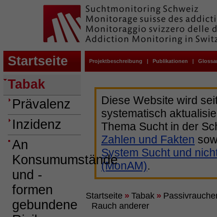
Startseite
Projektbeschreibung
|
Publikationen
|
Glossa
Tabak
Diese Website wird sei
Prävalenz
systematisch aktualisie
Inzidenz
Thema Sucht in der Sc
Zahlen und Fakten
sow
An
System Sucht und nich
Konsumumstände
(MonAM)
.
und -
formen
Startseite
»
Tabak
»
Passivrauche
gebundene
Rauch anderer