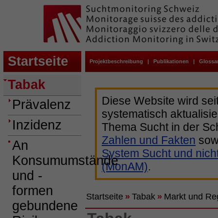
Startseite
Projektbeschreibung
|
Publikationen
|
Glossa
Tabak
Diese Website wird sei
Prävalenz
systematisch aktualisie
Inzidenz
Thema Sucht in der Sc
Zahlen und Fakten
sow
An
System Sucht und nich
Konsumumstände
(MonAM)
.
und -
formen
Startseite
»
Tabak
»
Markt und Re
gebundene