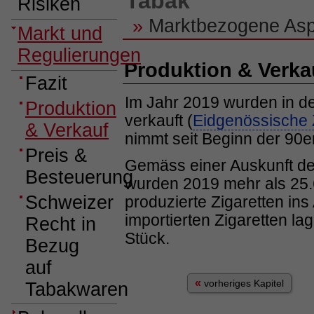
Tabak
Risiken
»
Marktbezogene Asp
Markt und
Regulierungen
Produktion & Verka
Fazit
Im Jahr 2019 wurden in de
Produktion
verkauft (
Eidgenössische 
& Verkauf
nimmt seit Beginn der 90er
Preis &
Gemäss einer Auskunft de
Besteuerung
wurden 2019 mehr als 25.6
Schweizer
produzierte Zigaretten ins
importierten Zigaretten la
Recht in
Stück.
Bezug
auf
«
vorheriges Kapitel
Tabakwaren